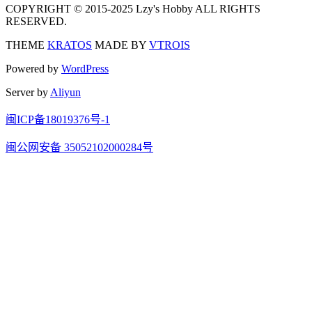
COPYRIGHT © 2015-2025 Lzy's Hobby ALL RIGHTS
RESERVED.
THEME
KRATOS
MADE BY
VTROIS
Powered by
WordPress
Server by
Aliyun
闽ICP备18019376号-1
闽公网安备 35052102000284号