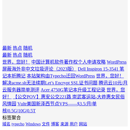
最新
热点
随机
最新
热点
随机
世界，您好！
中国计算机软件著作权个人申请攻略
WordPress
屏蔽海外非中文垃圾评论（2023版）
Dell Inspiron 15-3541 笔
记本折腾记
本站架构由Typecho迁回WordPress
世界，您好！
解决acme.sh无法续期Let’s Encrypt SSL证书问题
腾讯云10元/月
云服务器简单测评
Acer 4750G笔记本升级工程记录
世界，您
好！
【公交POV】惠安公交221路 崇武客运站-大岞惠女民俗
风情园
Vultr美国新泽西节点VPS——$3.5/月|单
核|0.5G|10G|0.5T
标签聚合
域名
typecho
Windows
文件
博客
来源
用户
网站