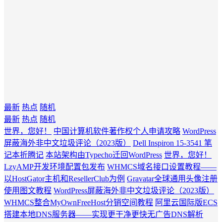
最新
热点
随机
最新
热点
随机
世界，您好！
中国计算机软件著作权个人申请攻略
WordPress
屏蔽海外非中文垃圾评论（2023版）
Dell Inspiron 15-3541 笔
记本折腾记
本站架构由Typecho迁回WordPress
世界，您好！
LzyAMP开发环境配置包发布
WHMCS域名接口设置教程——
以HostGator主机和ResellerClub为例
Gravatar全球通用头像注册
使用图文教程
WordPress屏蔽海外非中文垃圾评论（2023版）
WHMCS整合MyOwnFreeHost分销空间教程
阿里云国际版ECS
搭建本地DNS服务器——实现更干净更快无广告DNS解析