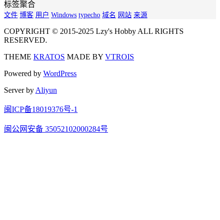
标签聚合
文件
博客
用户
Windows
typecho
域名
网站
来源
COPYRIGHT © 2015-2025 Lzy's Hobby ALL RIGHTS
RESERVED.
THEME
KRATOS
MADE BY
VTROIS
Powered by
WordPress
Server by
Aliyun
闽ICP备18019376号-1
闽公网安备 35052102000284号