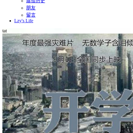
建设历史
朋友
留言
Lzy's Life
tat