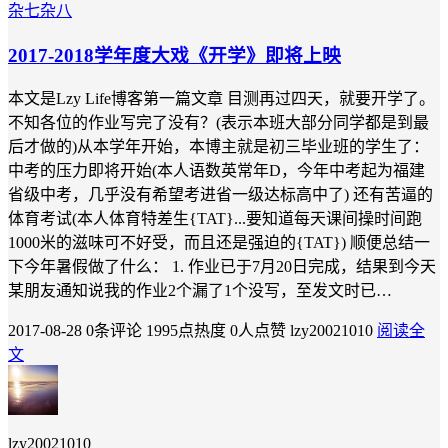
杂七杂八
2017-2018学年度大戏《开学》即将上映
本文是Lzy Life博客第一篇文章 目测再过四天，就要开学了。
不知各位的作业写完了没有？(表示本班大部分同学都是到最
后才做的)从本学年开始，本博主就是初三毕业班的学生了：
中考的压力即将开始(本人语数英常年D，今年中考起为福建
省级中考，几乎没有希望考进省一级达标高中了) 还有苦逼的
体育考试(本人体育特差生{TAT}...要知道每天课间操时间跑
1000米的滋味可不好受，而且还是强迫的{TAT}) 顺便总结一
下今年暑假做了什么： 1. 作业已于7月20日完成，结果到今天
某朋友通知说我的作业2个漏了1个没写，至发文时已…
2017-08-28
0条评论
1995点热度
0人点赞
lzy20021010
阅读全
文
lzy20021010