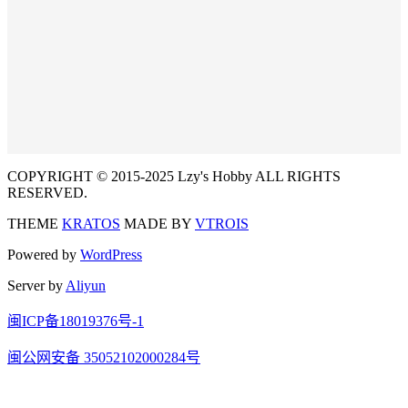
COPYRIGHT © 2015-2025 Lzy's Hobby ALL RIGHTS
RESERVED.
THEME
KRATOS
MADE BY
VTROIS
Powered by
WordPress
Server by
Aliyun
闽ICP备18019376号-1
闽公网安备 35052102000284号