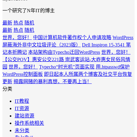
一个研究了N年IT的博主
最新
热点
随机
最新
热点
随机
世界，您好！
中国计算机软件著作权个人申请攻略
WordPress
屏蔽海外非中文垃圾评论（2023版）
Dell Inspiron 15-3541 笔
记本折腾记
本站架构由Typecho迁回WordPress
世界，您好！
【公交POV】惠安公交221路 崇武客运站-大岞惠女民俗风情
园
世界，您好！
Typecho“时光机”页面实现
用.htpasswd保护
WordPress控制面板
即日起本人所属两个博客及社交平台恢复
更新
揭露网赌的暴利真想，不要再上当！
分类
IT教程
IT资源
建站资源
操作系统相关
未分类