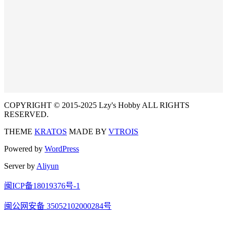
COPYRIGHT © 2015-2025 Lzy's Hobby ALL RIGHTS
RESERVED.
THEME
KRATOS
MADE BY
VTROIS
Powered by
WordPress
Server by
Aliyun
闽ICP备18019376号-1
闽公网安备 35052102000284号