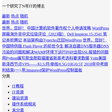
一个研究了N年IT的博主
最新
热点
随机
最新
热点
随机
世界，您好！
中国计算机软件著作权个人申请攻略
WordPress
屏蔽海外非中文垃圾评论（2023版）
Dell Inspiron 15-3541 笔
记本折腾记
本站架构由Typecho迁回WordPress
世界，您好！
中国特供版 Flash Player 的前世今生
解决自建DNS服务器DNS
污染的问题和解决WAMP环境下运行PHP出现SSL报错的问题
用Python编写爬虫爬取福建省新高考选科要求数据
Vultr美国
新泽西节点VPS——$3.5/月|单核|0.5G|10G|0.5T
2018年中考顺
利结束(一)
用.htpasswd保护WordPress控制面板
分类
IT教程
IT资源
建站资源
操作系统相关
未分类