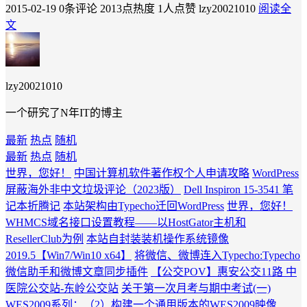
2015-02-19
0条评论
2013点热度
1人点赞
lzy20021010
阅读全
文
lzy20021010
一个研究了N年IT的博主
最新
热点
随机
最新
热点
随机
世界，您好！
中国计算机软件著作权个人申请攻略
WordPress
屏蔽海外非中文垃圾评论（2023版）
Dell Inspiron 15-3541 笔
记本折腾记
本站架构由Typecho迁回WordPress
世界，您好！
WHMCS域名接口设置教程——以HostGator主机和
ResellerClub为例
本站自封装装机操作系统镜像
2019.5【Win7/Win10 x64】
将微信、微博连入Typecho:Typecho
微信助手和微博文章同步插件
【公交POV】惠安公交11路 中
医院公交站-东岭公交站
关于第一次月考与期中考试(一)
WES2009系列：（2）构建一个通用版本的WES2009映像