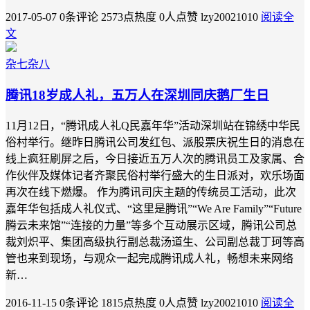
2017-05-07
0条评论
2573点热度
0人点赞
lzy20021010
阅读全
文
杂七杂八
腾讯18岁成人礼，五万人在深圳同庆鹅厂生日
11月12日，“腾讯成人礼Q民嘉年华”活动深圳站在锦绣中华民
俗村举行。继昨日腾讯公司发红包、派股票庆祝生日的消息在
线上疯狂刷屏之后，今日接近五万人次的腾讯员工及家属、合
作伙伴及媒体记者齐聚民俗村举行盛大的生日派对，欢乐场面
再次在线下燃爆。 作为腾讯司庆主题的传统员工活动，此次
嘉年华包括成人礼仪式、“这里是腾讯”“We Are Family”“Future
腾云未来馆”“连接的力量”等多个互动展示区域，腾讯公司总
裁刘炽平、集团高级执行副总裁汤道生、公司副总裁丁珂等高
管也来到现场，与观众一起完成腾讯成人礼，畅想未来网络
新…
2016-11-15
0条评论
1815点热度
0人点赞
lzy20021010
阅读全