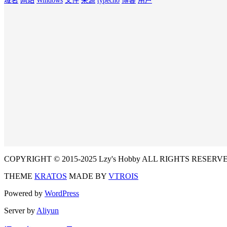
域名
网站
Windows
文件
来源
typecho
博客
用户
COPYRIGHT © 2015-2025 Lzy's Hobby ALL RIGHTS RESERV
THEME
KRATOS
MADE BY
VTROIS
Powered by
WordPress
Server by
Aliyun