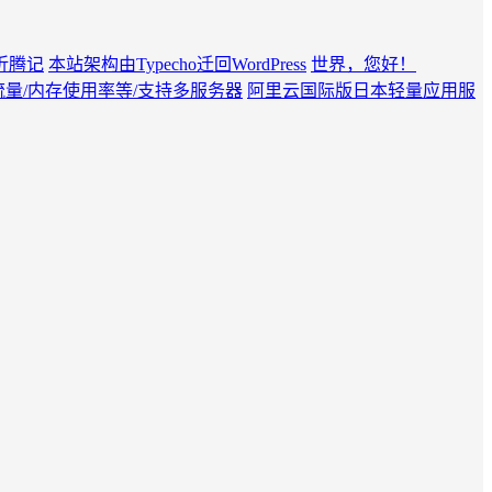
记本折腾记
本站架构由Typecho迁回WordPress
世界，您好！
流量/内存使用率等/支持多服务器
阿里云国际版日本轻量应用服