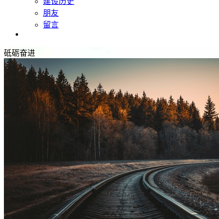
建设历史
朋友
留言
Lzy's Life
砥砺奋进