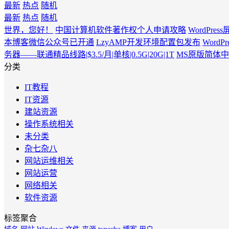
最新
热点
随机
最新
热点
随机
世界，您好！
中国计算机软件著作权个人申请攻略
WordPr
本博客微信公众号已开通
LzyAMP开发环境配置包发布
Word
务器——联通精品线路|$3.5/月|单核|0.5G|20G|1T
MS原版简体中文版O
分类
IT教程
IT资源
建站资源
操作系统相关
未分类
杂七杂八
网站运维相关
网站运营
网络相关
软件资源
标签聚合