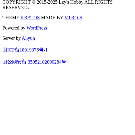
COPYRIGHT © 2015-2025 Lzy's Hobby ALL RIGHTS
RESERVED.
THEME
KRATOS
MADE BY
VTROIS
Powered by
WordPress
Server by
Aliyun
闽ICP备18019376号-1
闽公网安备 35052102000284号