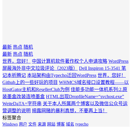
最新
热点
随机
最新
热点
随机
世界，您好！
中国计算机软件著作权个人申请攻略
WordPress
屏蔽海外非中文垃圾评论（2023版）
Dell Inspiron 15-3541 笔
记本折腾记
本站架构由Typecho迁回WordPress
世界，您好！
Github上的一些好玩的项目
WHMCS域名接口设置教程——以
HostGator主机和ResellerClub为例
佳能多功能一体机系列:2.原
装墨盒改装连喷墨盒
HTML出现DropfileName=“svchost.exe”
WeiteDaTA=字符串
关于本人所属两个博客以及微信公众号运
营调整的说明
揭露网赌的暴利真想，不要再上当！
标签聚合
Windows
用户
文件
来源
网站
博客
域名
typecho