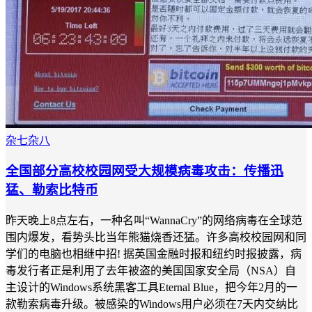
杂七杂八
全国部分高校校园网受大规模病毒攻击：传播迅
猛、勒索比特币
昨天晚上8点左右，一种名叫“WannaCry”的网络病毒在全球范
围内爆发，看势头比当年熊猫烧香还猛。许多高校校园网和同
学们的电脑也相继中招! 据英国金融时报和纽约时报披露，病
毒发行者正是利用了去年被盗的美国国家安全局（NSA）自
主设计的Windows系统黑客工具Eternal Blue，把今年2月的一
款勒索病毒升级。被感染的Windows用户必须在7天内交纳比