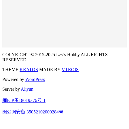
COPYRIGHT © 2015-2025 Lzy's Hobby ALL RIGHTS
RESERVED.
THEME
KRATOS
MADE BY
VTROIS
Powered by
WordPress
Server by
Aliyun
闽ICP备18019376号-1
闽公网安备 35052102000284号