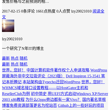
发售价格与之前预测的相…
2017-02-15
0条评论
1661点热度
0人点赞
lzy20021010
阅读全
文
lzy20021010
一个研究了N年IT的博主
最新
热点
随机
最新
热点
随机
世界，您好！
中国计算机软件著作权个人申请攻略
WordPress
屏蔽海外非中文垃圾评论（2023版）
Dell Inspiron 15-3541 笔
记本折腾记
本站架构由Typecho迁回WordPress
世界，您好！
WHMCS域名接口设置教程——以HostGator主机和
ResellerClub为例
初中简史
用UEFI方式启动Windows XP/Server
2003 x86教程
为什么Oppo旁边都有一家Vivo？
国内著名草根
博客免费资源部落更名为挖站否
Github上的一些好玩的项目