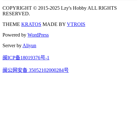
COPYRIGHT © 2015-2025 Lzy's Hobby ALL RIGHTS
RESERVED.
THEME
KRATOS
MADE BY
VTROIS
Powered by
WordPress
Server by
Aliyun
闽ICP备18019376号-1
闽公网安备 35052102000284号