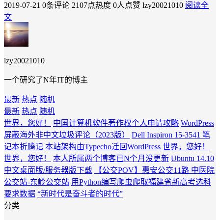
2019-07-21
0条评论
2107点热度
0人点赞
lzy20021010
阅读全
文
lzy20021010
一个研究了N年IT的博主
最新
热点
随机
最新
热点
随机
世界，您好！
中国计算机软件著作权个人申请攻略
WordPress
屏蔽海外非中文垃圾评论（2023版）
Dell Inspiron 15-3541 笔
记本折腾记
本站架构由Typecho迁回WordPress
世界，您好！
世界，您好！
本人所属两个博客已N个月没更新
Ubuntu 14.10
中文桌面版/服务器版下载
【公交POV】惠安公交11路 中医院
公交站-东岭公交站
用Python编写爬虫爬取福建省新高考选科
要求数据
“新时代是奋斗者的时代”
分类