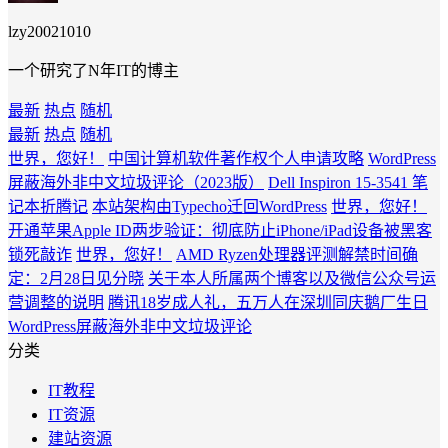
lzy20021010
一个研究了N年IT的博主
最新
热点
随机
最新
热点
随机
世界，您好！
中国计算机软件著作权个人申请攻略
WordPress
屏蔽海外非中文垃圾评论（2023版）
Dell Inspiron 15-3541 笔
记本折腾记
本站架构由Typecho迁回WordPress
世界，您好！
开通苹果Apple ID两步验证：彻底防止iPhone/iPad设备被黑客
锁死敲诈
世界，您好！
AMD Ryzen处理器评测解禁时间确
定：2月28日见分晓
关于本人所属两个博客以及微信公众号运
营调整的说明
腾讯18岁成人礼，五万人在深圳同庆鹅厂生日
WordPress屏蔽海外非中文垃圾评论
分类
IT教程
IT资源
建站资源