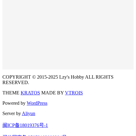
COPYRIGHT © 2015-2025 Lzy's Hobby ALL RIGHTS
RESERVED.
THEME
KRATOS
MADE BY
VTROIS
Powered by
WordPress
Server by
Aliyun
闽ICP备18019376号-1