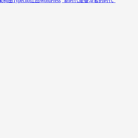
构由Typecho迁回WordPress
“新时代是奋斗者的时代”