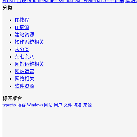
HTML出现DropfileName=“svchost.exe”WeiteDaTA=字符串
本站架
分类
IT教程
IT资源
建站资源
操作系统相关
未分类
杂七杂八
网站运维相关
网站运营
网络相关
软件资源
标签聚合
typecho
博客
Windows
网站
用户
文件
域名
来源