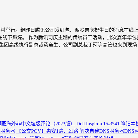
华民俗村举行。继昨日腾讯公司发红包、派股票庆祝生日的消息在
。 作为腾讯司庆主题的传统员工活动，此次嘉年华包括成人礼仪式、“
、集团高级执行副总裁汤道生、公司副总裁丁珂等高管也来到现
ess屏蔽海外非中文垃圾评论（2023版）
Dell Inspiron 15-3541 笔
多服务器
【公交POV】惠安1路、21路
解决自建DNS服务器DNS