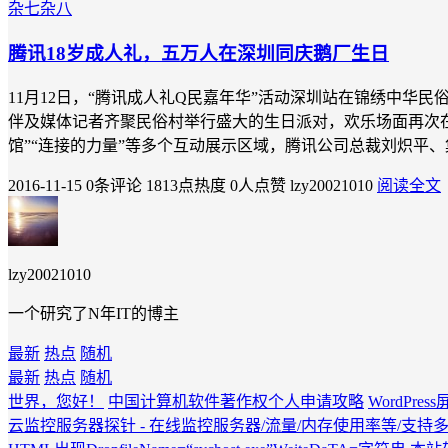
杂七杂八
腾讯18岁成人礼，五万人在深圳同庆鹅厂生日
11月12日，“腾讯成人礼Q民嘉年华”活动深圳站在锦绣中
伴及媒体记者齐聚民俗村举行盛大的生日派对，欢乐场面再次在线下燃爆
馆”“连接的力量”等多个互动展示区域，腾讯公司总裁刘炽平
2016-11-15
0条评论
1813点热度
0人点赞
lzy20021010
阅读全文
lzy20021010
一个研究了N年IT的博主
最新
热点
随机
最新
热点
随机
世界，您好！
中国计算机软件著作权个人申请攻略
WordPr
云监控服务器探针 - 在线监控服务器/流量/内存使用率等/支持