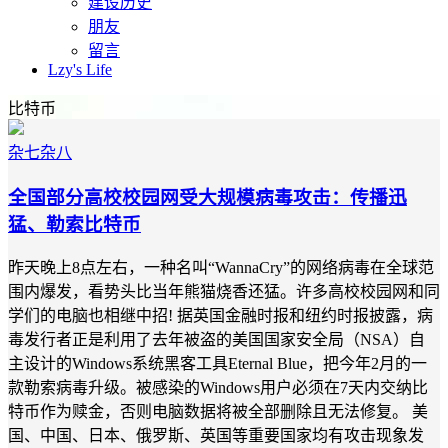
建设历史
朋友
留言
Lzy's Life
比特币
杂七杂八
全国部分高校校园网受大规模病毒攻击：传播迅
猛、勒索比特币
昨天晚上8点左右，一种名叫“WannaCry”的网络病毒在全球范
围内爆发，看势头比当年熊猫烧香还猛。许多高校校园网和同
学们的电脑也相继中招! 据英国金融时报和纽约时报披露，病
毒发行者正是利用了去年被盗的美国国家安全局（NSA）自
主设计的Windows系统黑客工具Eternal Blue，把今年2月的一
款勒索病毒升级。被感染的Windows用户必须在7天内交纳比
特币作为赎金，否则电脑数据将被全部删除且无法修复。 美
国、中国、日本、俄罗斯、英国等重要国家均有攻击现象发