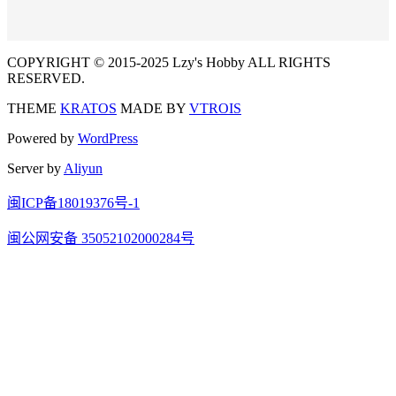
COPYRIGHT © 2015-2025 Lzy's Hobby ALL RIGHTS
RESERVED.
THEME
KRATOS
MADE BY
VTROIS
Powered by
WordPress
Server by
Aliyun
闽ICP备18019376号-1
闽公网安备 35052102000284号