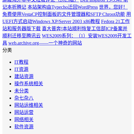
记本折腾记
本站架构由Typecho迁回WordPress
世界，您好！
免费使用VestaCP控制面板的文件管理器和SFTP Chroot功能
用
UEFI方式启动Windows XP/Server 2003 x86教程
Fedora 21工作
站和服务器版下载
喜大普奔!本站顺利恢复工信部ICP备案并
顺利迁移至腾讯云
WES2009系列：（1）安装WES2009开发工
具
web.archive.org——一个神奇的网站
分类
IT教程
IT资源
建站资源
操作系统相关
未分类
杂七杂八
网站运维相关
网站运营
网络相关
软件资源