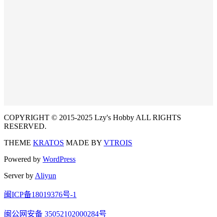
COPYRIGHT © 2015-2025 Lzy's Hobby ALL RIGHTS
RESERVED.
THEME
KRATOS
MADE BY
VTROIS
Powered by
WordPress
Server by
Aliyun
闽ICP备18019376号-1
闽公网安备 35052102000284号