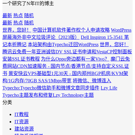
一个研究了N年IT的博主
最新
热点
随机
最新
热点
随机
世界，您好！
中国计算机软件著作权个人申请攻略
WordPress
屏蔽海外非中文垃圾评论（2023版）
Dell Inspiron 15-3541 笔
记本折腾记
本站架构由Typecho迁回WordPress
世界，您好！
腾讯云免费一年亚洲诚信DV SSL证书申请和VestaCP控制面板
安装SSL证书教程
为什么Oppo旁边都有一家Vivo？
魔门云免
费网站CDN加速服务 - 国内节点/香港节点/支持自定义SSL证
书
景安快云VPS基础型1元30天 - 国内郑州BGP机房/KVM架
构/1G内存/70GB SAS/1Mbps带宽
将微信、微博连入
Typecho:Typecho微信助手和微博文章同步插件
Lzy Life
Typecho主题发布和修复Lzy Technology主题
分类
IT教程
IT资源
建站资源