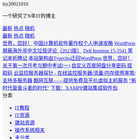
lzy20021010
一个研究了N年IT的博主
最新
热点
随机
最新
热点
随机
世界，您好！
中国计算机软件著作权个人申请攻略
WordPress
屏蔽海外非中文垃圾评论（2023版）
Dell Inspiron 15-3541 笔
记本折腾记
本站架构由Typecho迁回WordPress
世界，您好！
关于第一次月考与期中考试(一)
自定义百度网盘分享密码 提
取码
云监控服务器探针 - 在线监控服务器/流量/内存使用率等/
支持多服务器
酷网互联——提供免费及平价虚拟主机服务
“新
时代是奋斗者的时代”
下载：XAMPP建站集成软件包
分类
IT教程
IT资源
建站资源
操作系统相关
未分类