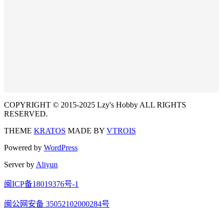
COPYRIGHT © 2015-2025 Lzy's Hobby ALL RIGHTS
RESERVED.
THEME
KRATOS
MADE BY
VTROIS
Powered by
WordPress
Server by
Aliyun
闽ICP备18019376号-1
闽公网安备 35052102000284号